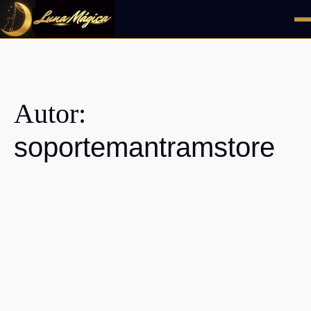
Ir
al
contenido
Autor:
soportemantramstore