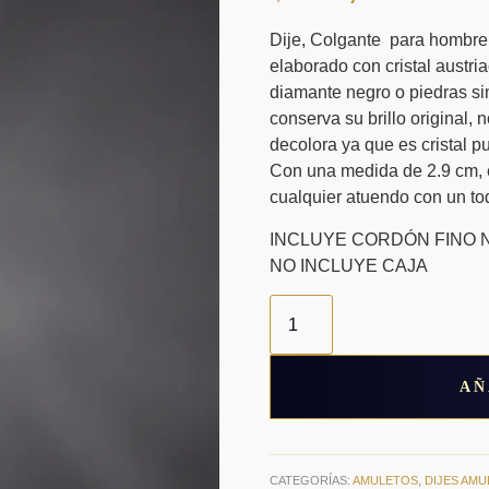
Dije, Colgante para hombre c
elaborado con cristal austri
diamante negro o piedras si
conserva su brillo original, 
decolora ya que es cristal pu
Con una medida de 2.9 cm, 
cualquier atuendo con un toq
INCLUYE CORDÓN FINO N
NO INCLUYE CAJA
Collar
Colgante
Colmillo
De
Lobo
AÑ
de
cristal
cantidad
CATEGORÍAS:
AMULETOS
,
DIJES AM