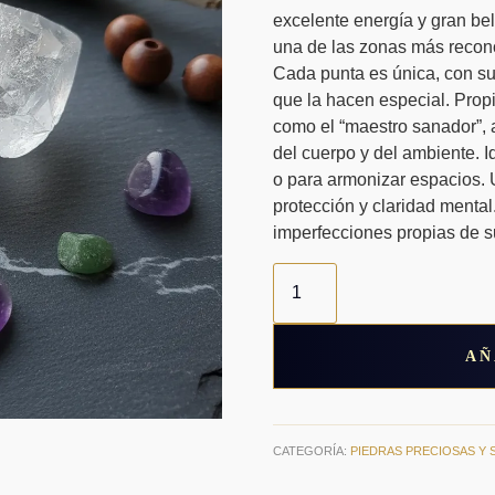
excelente energía y gran be
una de las zonas más recono
Cada punta es única, con sus
que la hacen especial. Prop
como el “maestro sanador”, a
del cuerpo y del ambiente. I
o para armonizar espacios. U
protección y claridad menta
imperfecciones propias de su
Punta
de
Cristal
de
Cuarzo
AÑ
natural
cantidad
CATEGORÍA:
PIEDRAS PRECIOSAS Y 