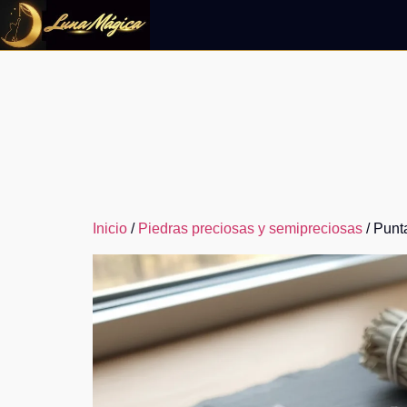
Ir
al
contenido
Inicio
/
Piedras preciosas y semipreciosas
/ Punt