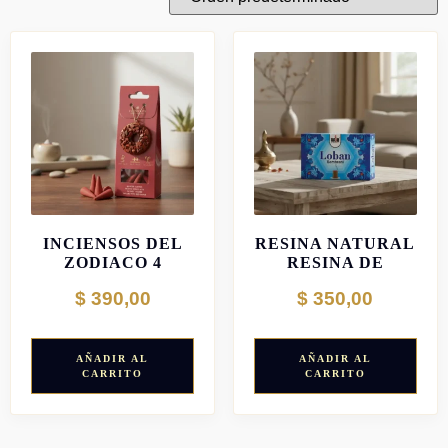
CONOS
DHOOP DE
INCIENSOS DEL
RESINA NATURAL
ZODIACO 4
RESINA DE
ELEMENTOS
INCIENSO
$
390,00
$
350,00
AÑADIR AL
AÑADIR AL
CARRITO
CARRITO