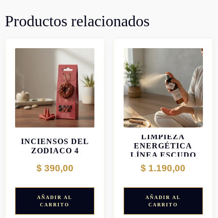
Productos relacionados
KITS DE
CONOS
LIMPIEZA
INCIENSOS DEL
ENERGÉTICA
ZODIACO 4
LÍNEA ESCUDO
ELEMENTOS
AÚRICO
$
390,00
$
1.190,00
AÑADIR AL
AÑADIR AL
CARRITO
CARRITO