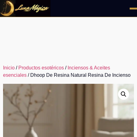
Ir
al
contenido
Inicio
/
Productos esotéricos
/
Inciensos & Aceites
esenciales
/ Dhoop De Resina Natural Resina De Incienso