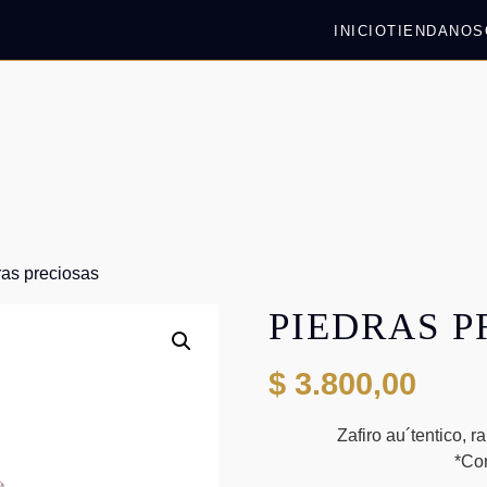
INICIO
TIENDA
NOS
ras preciosas
PIEDRAS P
$
3.800,00
Zafiro au´tentico, r
*Co