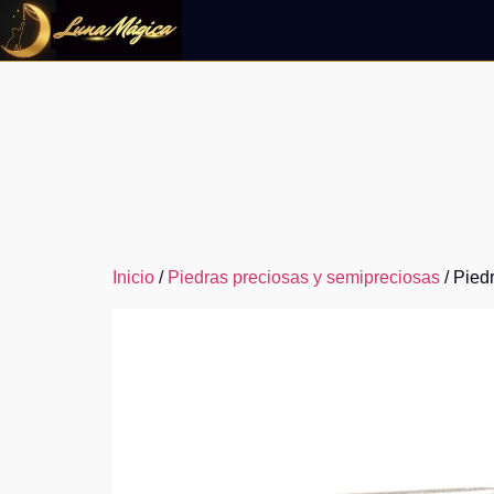
Ir
al
contenido
Inicio
/
Piedras preciosas y semipreciosas
/ Pied