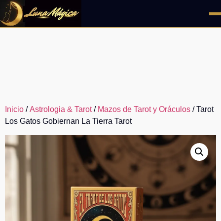
Ir
al
contenido
Inicio
/
Astrologia & Tarot
/
Mazos de Tarot y Oráculos
/ Tarot
Los Gatos Gobiernan La Tierra Tarot