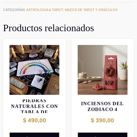
CATEGORÍAS:
ASTROLOGIA & TAROT
,
MAZOS DE TAROT Y ORÁCULOS
Productos relacionados
PÉNDULOS DE
CONOS
PIEDRAS
INCIENSOS DEL
NATURALES CON
ZODIACO 4
TABLA DE
ELEMENTOS
RADIESTESIA
$
490,00
$
390,00