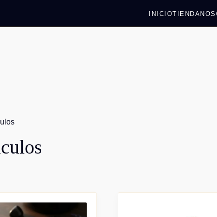
INICIO
TIENDA
NOS
culos
áculos