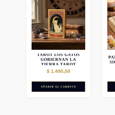
T
TAROT LOS GATOS
PA
GOBIERNAN LA
S
TIERRA TAROT
$
1.490,00
AÑADIR AL CARRITO