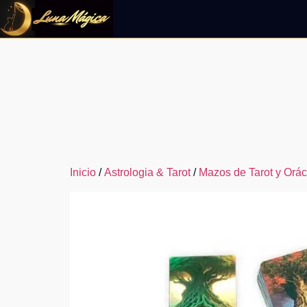
Ir
al
contenido
Inicio
/
Astrologia & Tarot
/
Mazos de Tarot y Orác