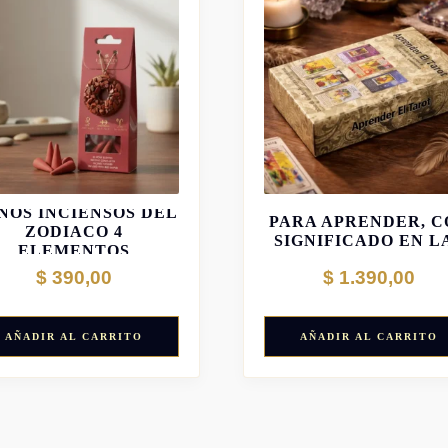
TAROT RIDER WAI
NOS INCIENSOS DEL
PARA APRENDER, C
ZODIACO 4
SIGNIFICADO EN L
ELEMENTOS
CARTAS
$
390,00
$
1.390,00
AÑADIR AL CARRITO
AÑADIR AL CARRITO