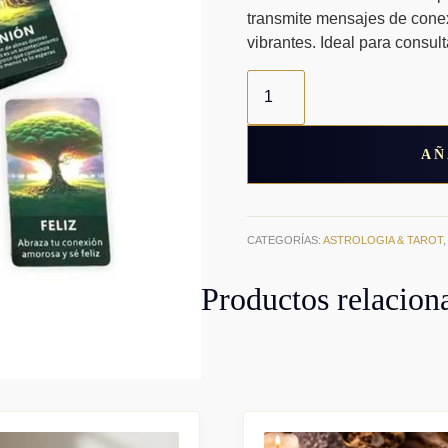
transmite mensajes de conexi
vibrantes. Ideal para consulta
Óraculo
del
Árbol
espiritual
cantidad
AÑ
CATEGORÍAS:
ASTROLOGIA & TAROT
Productos relacion