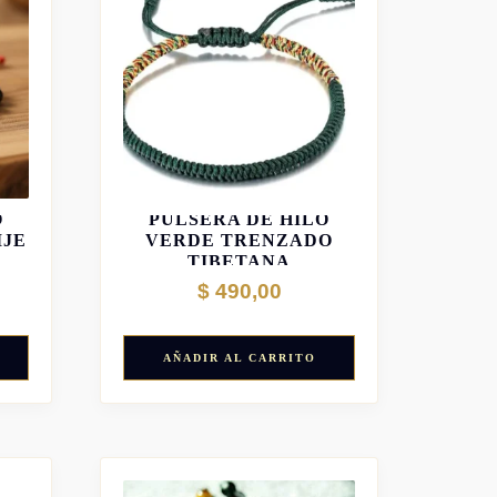
O
PULSERA DE HILO
IJE
VERDE TRENZADO
TIBETANA
$
490,00
AÑADIR AL CARRITO