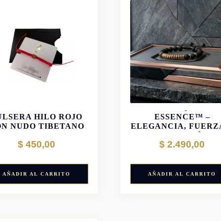
PULSERA QUANTU
ULSERA HILO ROJO
ESSENCE™ –
ON NUDO TIBETANO
ELEGANCIA, FUERZ
DISTINCIÓN
$
450,00
$
2.490,00
AÑADIR AL CARRITO
AÑADIR AL CARRITO