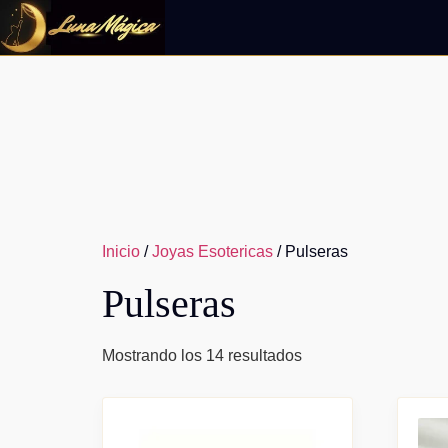
Ir
al
contenido
Inicio
/
Joyas Esotericas
/ Pulseras
Pulseras
Mostrando los 14 resultados