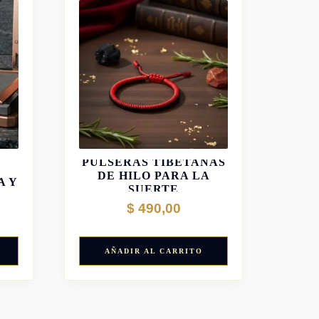
M
PULSERAS TIBETANAS
DE HILO PARA LA
A Y
SUERTE
$
490,00
AÑADIR AL CARRITO