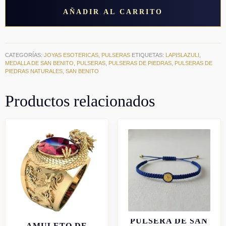
medalla
AÑADIR AL CARRITO
de
San
Benito
cantidad
CATEGORÍAS:
JOYAS ESOTERICAS
,
PULSERAS
ETIQUETAS:
LAPISLAZULI
,
MEDALLA DE SAN BENITO
,
PULSERAS
,
PULSERAS DE PIEDRAS
,
PULSERAS DE
PIEDRAS NATURALES
,
SAN BENITO
Productos relacionados
ANILLO PIXIU
PULSERA DE SAN
AMULETO DE