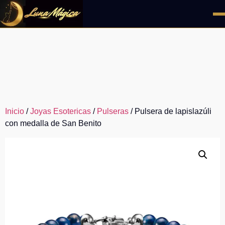
Ir
al
contenido
Inicio
/
Joyas Esotericas
/
Pulseras
/ Pulsera de lapislazúli
con medalla de San Benito