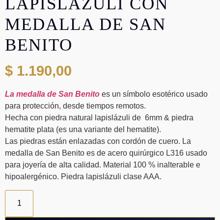
LAPISLAZÚLI CON
MEDALLA DE SAN
BENITO
$
1.190,00
La medalla de San Benito
es un símbolo esotérico usado
para protección, desde tiempos remotos.
Hecha con piedra natural lapislázuli de 6mm & piedra
hematite plata (es una variante del hematite).
Las piedras están enlazadas con cordón de cuero. La
medalla de San Benito es de acero quirúrgico L316 usado
para joyería de alta calidad. Material 100 % inalterable e
hipoalergénico. Piedra lapislázuli clase AAA.
Pulsera
de
lapislazúli
con