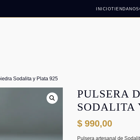
INICIO
TIENDA
NOS
iedra Sodalita y Plata 925
PULSERA D
SODALITA 
$
990,00
Pulsera artesanal de Sodali