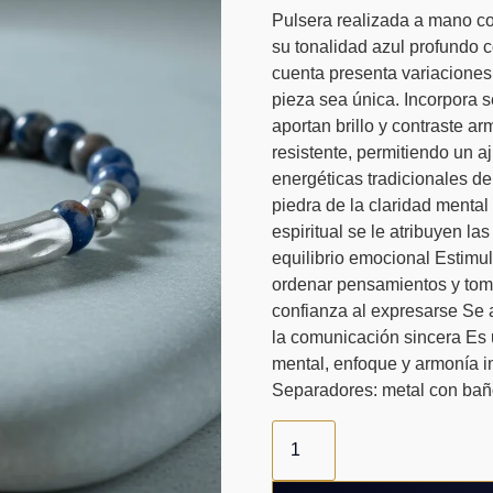
Pulsera realizada a mano co
su tonalidad azul profundo c
cuenta presenta variaciones
pieza sea única. Incorpora 
aportan brillo y contraste a
resistente, permitiendo un 
energéticas tradicionales de
piedra de la claridad mental
espiritual se le atribuyen la
equilibrio emocional Estimul
ordenar pensamientos y tom
confianza al expresarse Se 
la comunicación sincera Es 
mental, enfoque y armonía int
Separadores: metal con baño
Pulsera
de
piedra
Sodalita